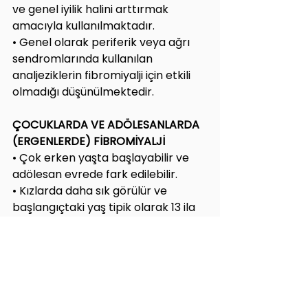
ve genel iyilik halini arttırmak 
amacıyla kullanılmaktadır.
• Genel olarak periferik veya ağrı 
sendromlarında kullanılan 
analjeziklerin fibromiyalji için etkili 
olmadığı düşünülmektedir.
ÇOCUKLARDA VE ADÖLESANLARDA 
(ERGENLERDE) FİBROMİYALJİ
• Çok erken yaşta başlayabilir ve 
adölesan evrede fark edilebilir.
• Kızlarda daha sık görülür ve 
başlangıçtaki yaş tipik olarak 13 ila 
15 arasındadır.
YAŞLILARDA FİBROMİYALJİ
• Fibromiyalji 60 yaş ve üzerinde % 7 
oranında görülmektedir.
• Egzersiz programı planlanırken 