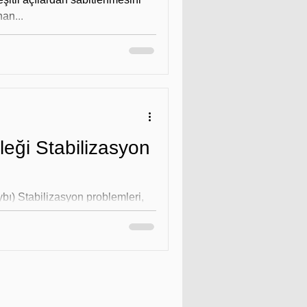
an...
ı) Stabilizasyon problemleri,
tadır....