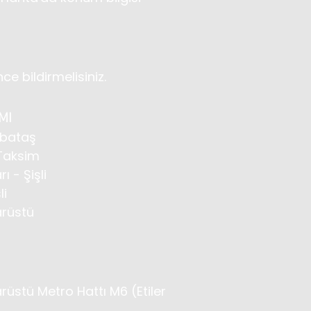
 bildirmelisiniz.
MI
abataş
 Taksim
ı - Şişli
li
arüstü
arüstü Metro Hattı M6 (Etiler