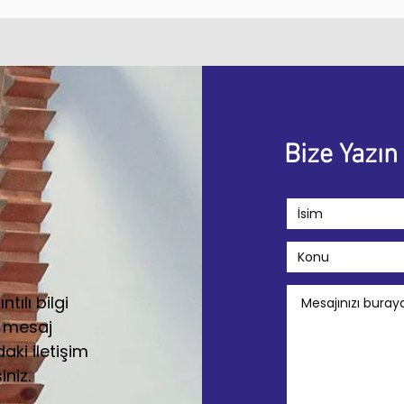
Bize Yazın
tılı bilgi
 mesaj
ki iletişim
iniz.