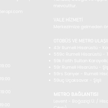
mevcuttur.
erapi.com
VALE HİZMETİ
Merkezimize gelmeden önce
OTOBÜS VE METRO ULAŞI
43r Rumeli Hisarüstü - K
559c Rumeli Hisarüstü -
59k Fatih Sultan Karayollar
19:00
59r Rumeli Hisarüstü - Şiş
59rs Sarıyer - Rumeli His
9:00
59uç Uçaksavar - Şişli
19:00
METRO BAĞLANTISI
Levent - Boğaziçi Ü. / His
19:00
Çıkışı)