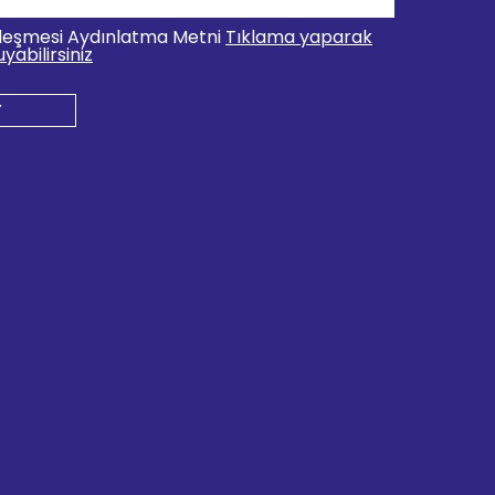
leşmesi Aydınlatma Metni
Tıklama yaparak
yabilirsiniz
r