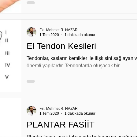
Fzt. Mehmet R. NAZAR
1 Tem 2020
1 dakikada okunur
El Tendon Kesileri
Tendonlar, kasların kemikler ile ilişkisini sağlayan
önemli yapılardır. Tendonlarda oluşacak bir...
Fzt. Mehmet R. NAZAR
1 Tem 2020
1 dakikada okunur
PLANTAR FASİİT
Plantar fasya, ayak tabanında bulunan ve ayağın çe