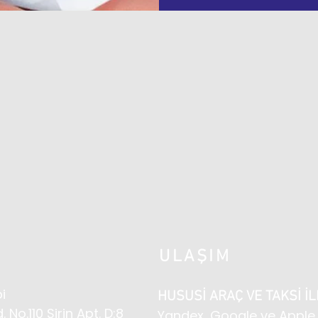
ULAŞIM
i
HUSUSİ ARAÇ VE TAKSİ İ
d. No.110
Şirin Apt. D:8
Yandex, Google ve Apple 