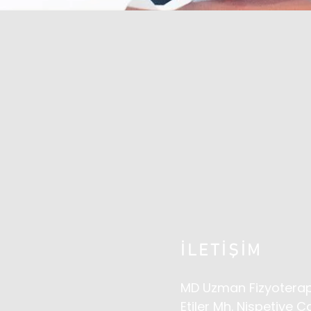
İLETİŞİM
MD Uzman Fizyoterap
Etiler Mh. Nispetiye C