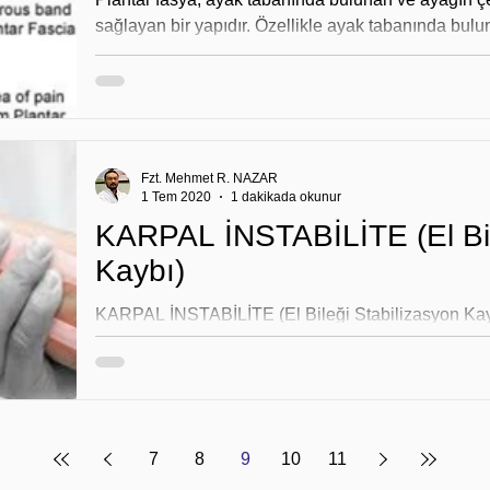
sağlayan bir yapıdır. Özellikle ayak tabanında bulun
Fzt. Mehmet R. NAZAR
1 Tem 2020
1 dakikada okunur
KARPAL İNSTABİLİTE (El Bileği Stabilizasyon
Kaybı)
KARPAL İNSTABİLİTE (El Bileği Stabilizasyon Kayb
tüm el/el bileği yaralanmalarının %10'unu oluşturmak
7
8
9
10
11