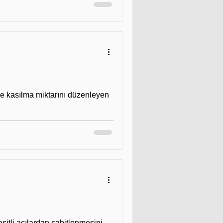
 ve kasılma miktarını düzenleyen
şitli açılardan sabitlenmesini