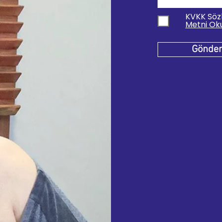
KVKK Söz
Metni Oku
Gönde