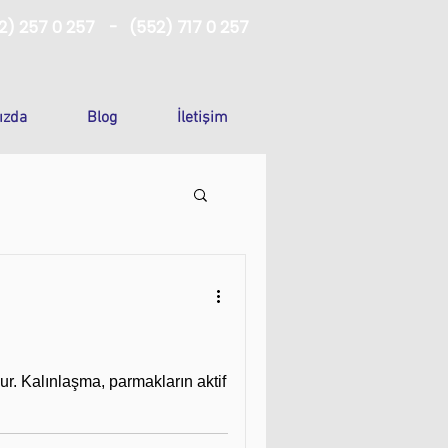
2) 257 0 257
-
(552) 717 0 257
ızda
Blog
İletişim
ur. Kalınlaşma, parmakların aktif