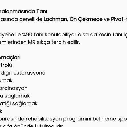
ralanmasında Tanı
sında genellikle 
Lachman
, 
Ön Çekmece
 ve 
Pivot-S
ayene ile %90 tanı konulabiliyor olsa da kesin tanı iç
lerinden MR sıkça tercih edilir.
Amaçları
trolü
ıklığı restorasyonu
lamak
ordinasyon
onu sağlamak
matiği sağlamak
k 
nrasında rehabilitasyon programını belirleme spo
er göz önünde tutulmalıdır.