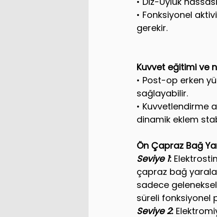
• Diz-Uyluk hassas
• Fonksiyonel akti
gerekir. 
Kuvvet eğitimi ve 
• Post-op erken yük
sağlayabilir.
• Kuvvetlendirme a
dinamik eklem stab
Ön Çapraz Bağ Yar
Seviye 1
:
 Elektrost
çapraz bağ yarala
sadece geleneksel r
süreli fonksiyonel
Seviye 2
:
 Elektromi