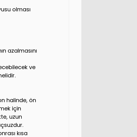
yusu olması 
nın azalmasını 
ecebilecek ve 
lidir.
n halinde, ön 
ek için 
kte, uzun 
uçsuzdur. 
nrası kısa 