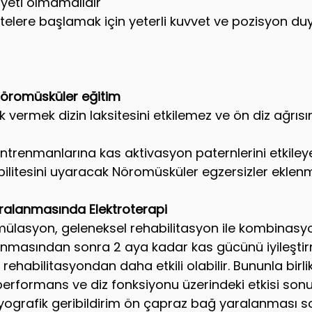
iyeti olmamalıdır
vitelere başlamak için yeterli kuvvet ve pozisyon du
nöromüsküler eğitim
 vermek dizin laksitesini etkilemez ve ön diz ağrısı
ntrenmanlarına kas aktivasyon paternlerini etkiley
ilitesini uyaracak Nöromüsküler egzersizler eklenme
alanmasında Elektroterapi
imülasyon, geleneksel rehabilitasyon ile kombinasyo
nmasından sonra 2 aya kadar kas gücünü iyileştirm
ehabilitasyondan daha etkili olabilir. Bununla birli
 performans ve diz fonksiyonu üzerindeki etkisi son
yografik geribildirim ön çapraz bağ yaralanması so