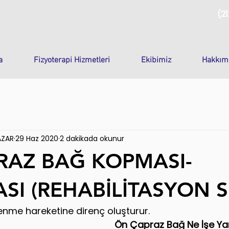
(21
a
Fizyoterapi Hizmetleri
Ekibimiz
Hakkım
AZAR
29 Haz 2020
2 dakikada okunur
RAZ BAĞ KOPMASI-
ASI (REHABİLİTASYON S
litlenme hareketine direnç oluşturur. 
Ön Çapraz Bağ Ne İşe Ya