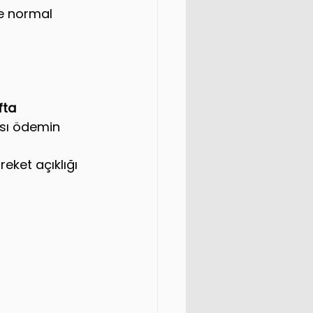
e normal 
fta
ası ödemin 
eket açıklığı 