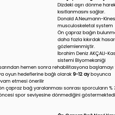
Dizdeki aşırı dönme harek
kısıtlanmasını sağlar.
Donald A.Neumann-Kinesi
musculoskeletal system
Ön çapraz bağın bulunmad
daha fazla kıkırdak hasar
gözlemlenmiştir.
İbrahim Deniz AKÇALI-Kas 
sistemi Biyomekaniği
arından hemen sonra rehabilitasyona başlamayı 
ya oyun hedeflerine bağlı olarak 
9-12 ay 
boyunca 
vam etmesi önerilir
ön çapraz bağ yaralanması sonrası sporcuların % 35'
öncesi spor seviyesine dönmediğini göstermektedi