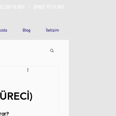
2) 257 0 257
-
(552) 717 0 257
ızda
Blog
İletişim
ÜRECİ)
rar?