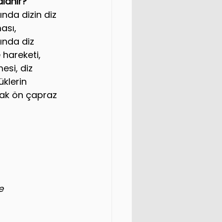
lanır?
nda dizin diz 
ası,
ında diz 
hareketi,
esi, diz 
üklerin 
ak ön çapraz 
e 