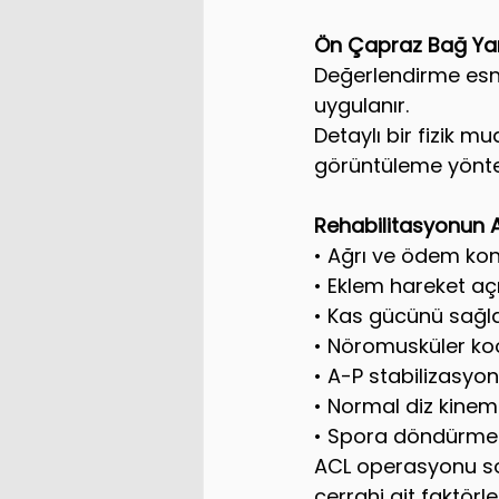
Ön Çapraz Bağ Ya
Değerlendirme esna
uygulanır.
Detaylı bir fizik mu
görüntüleme yöntem
Rehabilitasyonun 
• Ağrı ve ödem kon
• Eklem hareket aç
• Kas gücünü sağ
• Nöromusküler ko
• A-P stabilizasy
• Normal diz kine
• Spora döndürme
ACL operasyonu so
cerrahi ait faktörl