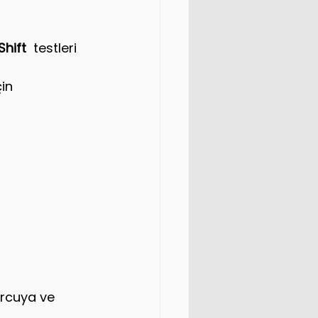
hift  
testleri 
in 
rcuya ve 