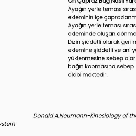
Ön Çapraz Bağ Nasıl Yara
Ayağın yerle teması sırası
ekleminin içe çaprazlanm
Ayağın yerle teması sıras
ekleminde oluşan dönme 
Dizin şiddetli olarak gerilm
eklemine şiddetli ve ani y
yüklenmesine sebep olar
bağın kopmasına sebep 
olabilmektedir.
Donald A.Neumann-Kinesiology of th
system