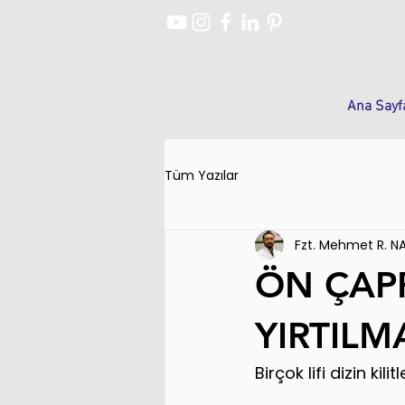
Ana Sayf
Tüm Yazılar
Fzt. Mehmet R. N
ÖN ÇAP
YIRTILM
Birçok lifi dizin ki