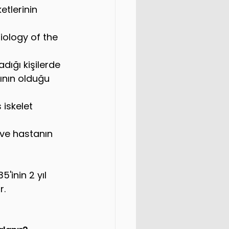
etlerinin 
ology of the 
ığı kişilerde 
ının olduğu 
iskelet 
ve hastanın 
inin 2 yıl 
r.