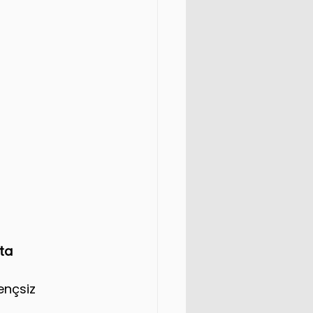
ta
ençsiz 